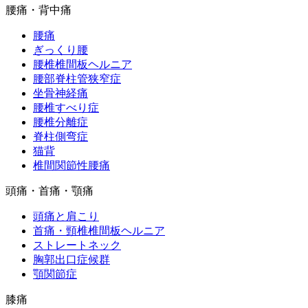
腰痛・背中痛
腰痛
ぎっくり腰
腰椎椎間板ヘルニア
腰部脊柱管狭窄症
坐骨神経痛
腰椎すべり症
腰椎分離症
脊柱側弯症
猫背
椎間関節性腰痛
頭痛・首痛・顎痛
頭痛と肩こり
首痛・頸椎椎間板ヘルニア
ストレートネック
胸郭出口症候群
顎関節症
膝痛