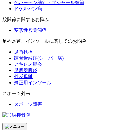
ヘバーデン結節・ブシャール結節
ドケルバン病
股関節に関するお悩み
変形性股関節症
足や足首、インソールに関してのお悩み
足首捻挫
踵骨骨端症(シーバー病)
アキレス腱炎
足底腱膜炎
外反母趾
矯正用インソール
スポーツ外来
スポーツ障害