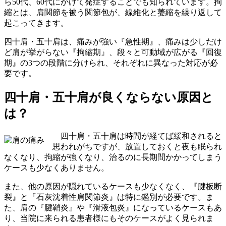
ら50代、60代にかけて発症することでも知られています。拘
縮とは、肩関節を被う関節包が、線維化と萎縮を繰り返して
起こってきます。
四十肩・五十肩は、痛みが強い『急性期』、痛みは少しだけ
ど肩が挙がらない『拘縮期』、段々と可動域が広がる『回復
期』の3つの段階に分けられ、それぞれに異なった対応が必
要です。
四十肩・五十肩が良くならない原因と
は？
四十肩・五十肩は時間が経てば緩和されると
思われがちですが、放置しておくと夜も眠られ
なくなり、拘縮が強くなり、治るのに長期間かかってしまう
ケースも少なくありません。
また、他の原因が隠れているケースも少なくなく、『腱板断
裂』と『石灰沈着性肩関節炎』は特に鑑別が必要です。ま
た、肩の『腱鞘炎』や『滑液包炎』になっているケースもあ
り、当院に来られる患者様にもそのケースがよく見られま