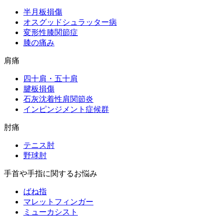
半月板損傷
オスグッドシュラッター病
変形性膝関節症
膝の痛み
肩痛
四十肩・五十肩
腱板損傷
石灰沈着性肩関節炎
インピンジメント症候群
肘痛
テニス肘
野球肘
手首や手指に関するお悩み
ばね指
マレットフィンガー
ミューカシスト